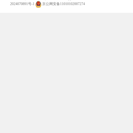
2024070891号-1
京公网安备11010102007274